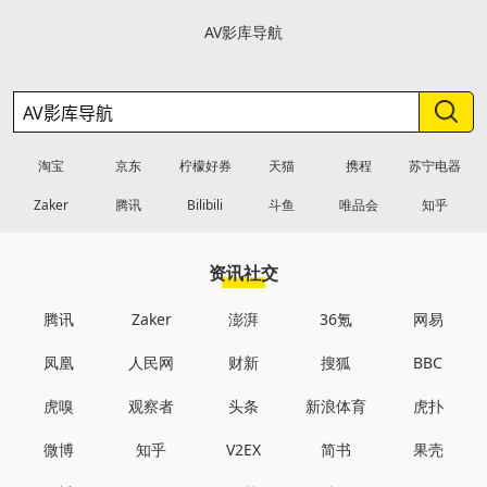
AV影库导航
淘宝
京东
柠檬好券
天猫
携程
苏宁电器
Zaker
腾讯
Bilibili
斗鱼
唯品会
知乎
资讯社交
腾讯
Zaker
澎湃
36氪
网易
凤凰
人民网
财新
搜狐
BBC
虎嗅
观察者
头条
新浪体育
虎扑
微博
知乎
V2EX
简书
果壳