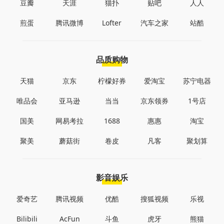
豆瓣
天涯
猫扑
贴吧
人人
煎蛋
腾讯微博
Lofter
汽车之家
站酷
品质购物
天猫
京东
柠檬好券
爱淘宝
苏宁电器
唯品会
亚马逊
当当
京东领券
1号店
国美
网易考拉
1688
惠惠
淘宝
聚美
蘑菇街
卷皮
凡客
聚划算
影音娱乐
爱奇艺
腾讯视频
优酷
搜狐视频
乐视
Bilibili
AcFun
斗鱼
虎牙
熊猫